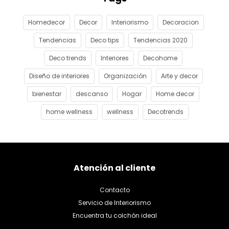
Homedecor
Decor
Interiorismo
Decoracion
Tendencias
Deco tips
Tendencias 2020
Deco trends
Interiores
Decohome
Diseño de interiores
Organización
Arte y decor
bienestar
descanso
Hogar
Home decor
home wellness
wellness
Decotrends
Atención al cliente
Contacto
Servicio de Interiorismo
Encuentra tu colchón ideal