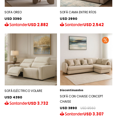
SOFA OREO
SOFÁ CAMA ENTRE RÍOS
USD 3390
USD 2990
USD
2.882
USD
2.542
Discontinuados
SOFÁ ELÉCTRICO VOLARE
SOFÁ CON CHAISE CONCEPT
USD 4390
CHAISE
USD
3.732
USD 3890
USD 9560
USD
3.307