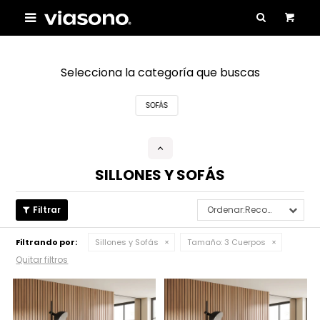

Selecciona la categoría que buscas
SOFÁS
SILLONES Y SOFÁS
Recomendados
Filtrando por:
Sillones y Sofás
Tamaño:
3 Cuerpos
Quitar filtros