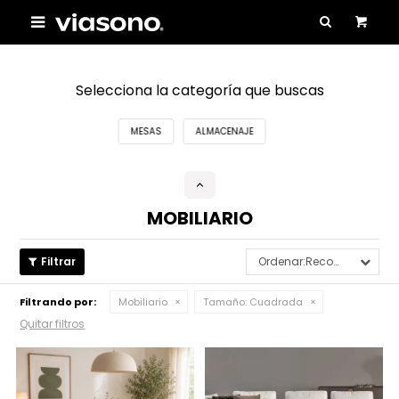

Selecciona la categoría que buscas
MESAS
ALMACENAJE
MOBILIARIO
Recomendados
Filtrando por:
Mobiliario
Tamaño:
Cuadrada
Quitar filtros