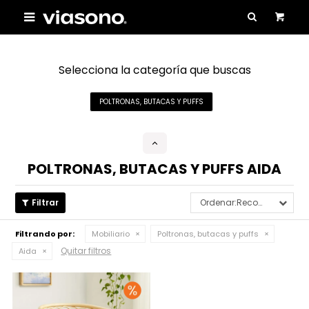

Selecciona la categoría que buscas
POLTRONAS, BUTACAS Y PUFFS
POLTRONAS, BUTACAS Y PUFFS AIDA
Recomendados
Filtrando por:
Mobiliario
Poltronas, butacas y puffs
Quitar filtros
Aida