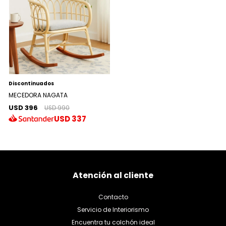
Discontinuados
MECEDORA NAGATA
USD 396
USD 990
USD
337
Atención al cliente
Contacto
Servicio de Interiorismo
Encuentra tu colchón ideal