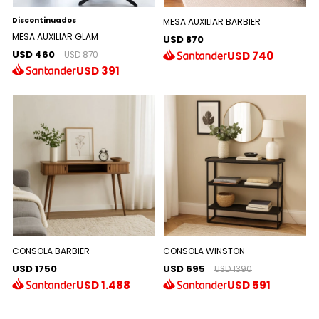
Discontinuados
MESA AUXILIAR BARBIER
MESA AUXILIAR GLAM
USD 870
USD 460
USD
740
USD 870
USD
391
CONSOLA BARBIER
CONSOLA WINSTON
USD 1750
USD 695
USD 1390
USD
1.488
USD
591