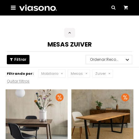

MESAS ZUIVER
Recomendados
Filtrando por:
Mobiliario
Mesas
Zuiver
Quitar filtros