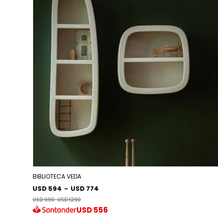
BIBLIOTECA VEDA
USD 594
-
USD 774
USD 990
-
USD 1290
USD
556