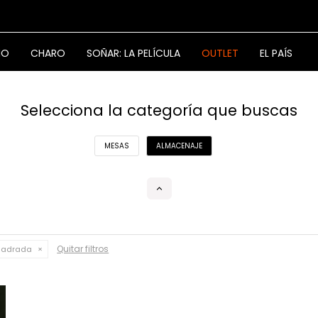
NO
CHARO
SOÑAR: LA PELÍCULA
OUTLET
EL PAÍS
Selecciona la categoría que buscas
MESAS
ALMACENAJE
Quitar filtros
adrada