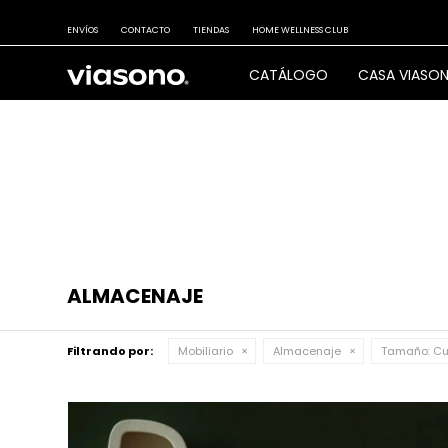
ENVÍOS
CONTACTO
TIENDAS
HOME WELLNESS CLUB
CATÁLOGO
CASA VIASO
ALMACENAJE
Filtrando por:
Mobiliario
Almacenaje
Tamaño:
Cu