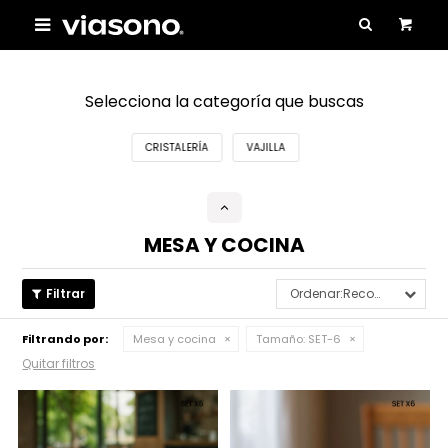

Selecciona la categoría que buscas
CRISTALERÍA
VAJILLA
MESA Y COCINA
Recomendados
Filtrando por:
Mesa y cocina
Tamaño:
SET-6
Quitar filtros