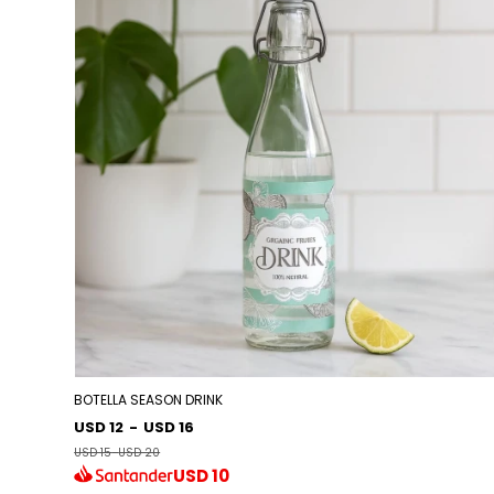
BOTELLA SEASON DRINK
USD 12
-
USD 16
USD 15
-
USD 20
USD
10