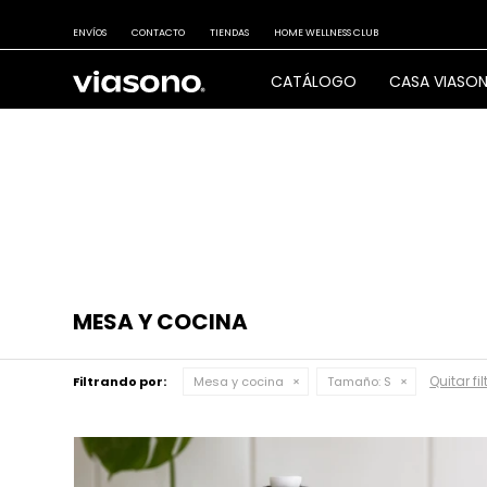
ENVÍOS
CONTACTO
TIENDAS
HOME WELLNESS CLUB
CATÁLOGO
CASA VIASO
MESA Y COCINA
Quitar fil
Filtrando por:
Mesa y cocina
Tamaño:
S