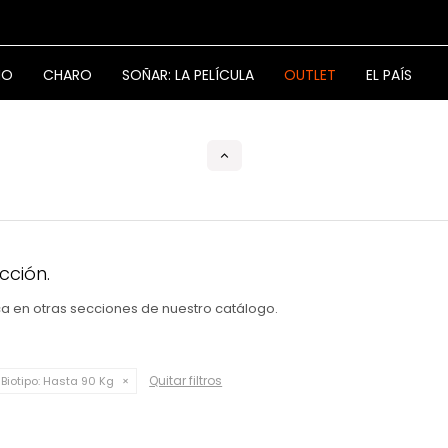
NO
CHARO
SOÑAR: LA PELÍCULA
OUTLET
EL PAÍS
cción.
sca en otras secciones de nuestro catálogo.
Quitar filtros
Biotipo:
Hasta 90 Kg