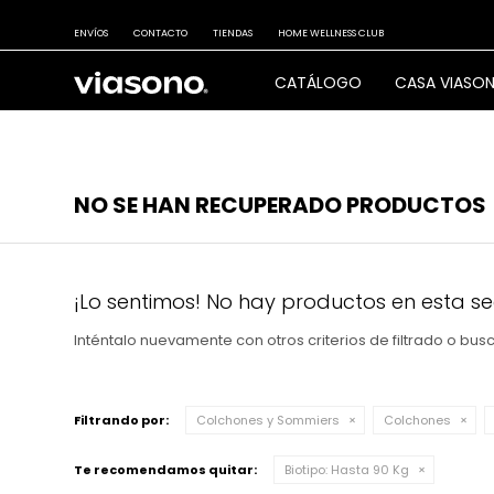
ENVÍOS
CONTACTO
TIENDAS
HOME WELLNESS CLUB
CATÁLOGO
CASA VIASO
NO SE HAN RECUPERADO PRODUCTOS
¡Lo sentimos! No hay productos en esta se
Inténtalo nuevamente con otros criterios de filtrado o bu
Filtrando por:
Colchones y Sommiers
Colchones
Te recomendamos quitar:
Biotipo:
Hasta 90 Kg