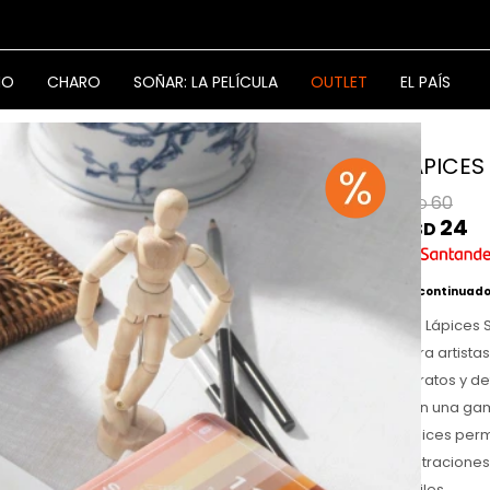
NO
CHARO
SOÑAR: LA PELÍCULA
OUTLET
EL PAÍS
LAPICES
60
USD
24
USD
Discontinuad
Los Lápices 
para artista
retratos y de
Con una gama
lápices perm
ilustracione
sutiles.