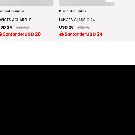
iscontinuados
Discontinuados
Discont
APICES AQUARELLE
LAPICES CLASSIC 24
LAPICES
SD 24
USD 28
USD 2
USD 60
USD 70
USD
20
USD
24