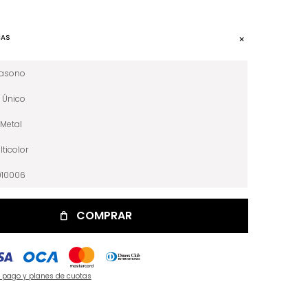
CAS
iasono
Único
Metal
lticolor
010006
COMPRAR
e pago y planes de cuotas