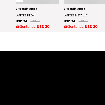
Discontinuados
Discontinuados
LAPICES NEON
LAPICES METALLIC
USD 24
USD 24
USD 60
USD 60
4
USD
20
USD
20