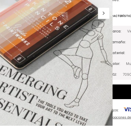
CARACTERÍSTI
Marca
V
Tamaño
Material
Color
Mu
SKU
709
Pagos:
Ver opciones d