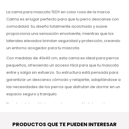
La cama para mascota TEDY en color rosa de la marca
Calma es el lugar perfecto para que tu perro descanse con
comodidad. Su diseño totalmente acolchado y suave
proporciona una sensación envolvente, mientras que los
laterales elevados brindan seguridad y protección, creando
un entorno acogedor para tu mascota.
Con medidas de 40x40 cm, esta cama es ideal para perros
pequeños, ofreciendo un acceso fácil para que tu mascota
entre y salga sin esfuerzo. Su estructura está pensada para
garantizar un descanso cómodo y relajante, adaptándose a
las necesidades de los perros que disfrutan de dormir en un
espacio seguro y tranquilo.
El material de poliéster en color rosa es fácil de cuidar, ya
que la funda es completamente desenfundable. Solo basta
con abrir la cremallera, sacar el relleno y colocarla en la
PRODUCTOS QUE TE PUEDEN INTERESAR
lavadora para mantenerla limpia y fresca, asegurando un