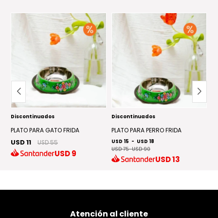
entorno higiénico para tu mascota en todo momento.
Discontinuados
Discontinuados
C
U
PLATO PARA GATO FRIDA
PLATO PARA PERRO FRIDA
USD 11
USD 15
-
USD 18
USD 55
USD 75
-
USD 90
USD
9
USD
13
Atención al cliente