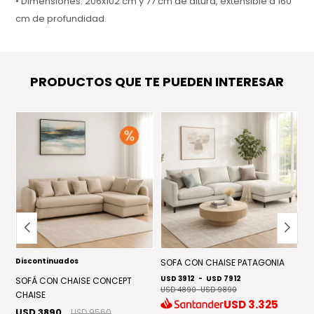
• Dimensiones: 206x102 cm y 77 cm de altura, extensible a 160
cm de profundidad.
• Garantía: 1 año.
• La combinación perfecta entre diseño, funcionalidad y
PRODUCTOS QUE TE PUEDEN INTERESAR
comodidad.
Discontinuados
SOFA CON CHAISE PATAGONIA
S
USD 3912
-
USD 7912
U
SOFÁ CON CHAISE CONCEPT
USD 4890
-
USD 9890
CHAISE
USD
3.325
USD 3890
USD 9560