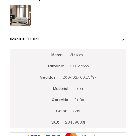
CARACTERÍSTICAS
Marca
Viasono
Tamaño
3 Cuerpos
Medidas
206x102x160x77/97
Material
Tela
Garantía
1 año
Color
Gris
SKU
204090031