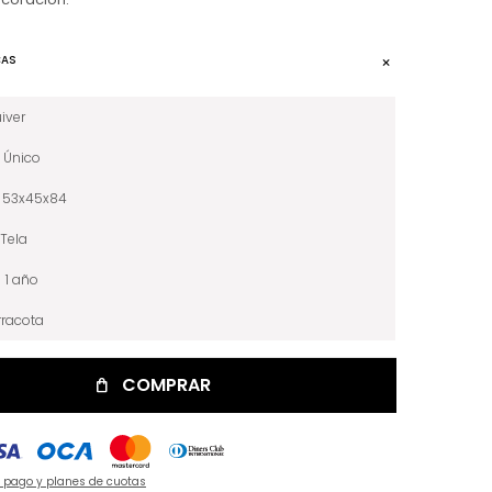
CAS
iver
Único
53x45x84
Tela
1 año
rracota
COMPRAR
e pago y planes de cuotas