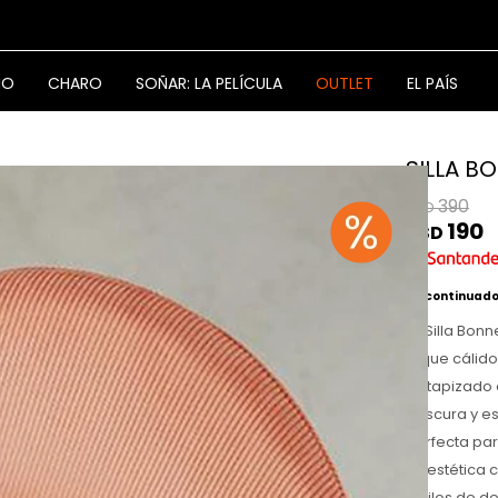
NO
CHARO
SOÑAR: LA PELÍCULA
OUTLET
EL PAÍS
SILLA B
390
USD
190
USD
Discontinuad
La Silla Bon
toque cálido
Su tapizado 
frescura y e
perfecta par
Su estética
estilos de d