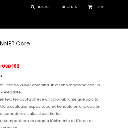
0
USD
ONNET Ocre
USD
162
os
net Ocre de Zuiver combina un diseño moderno con un
 y elegante.
en tela terracota ofrece un color vibrante que aporta
stilo a cualquier espacio, convirtiéndola en una opción
a comedores, salas o escritorios.
 contemporánea se adapta fácilmente a diferentes
ecoración.