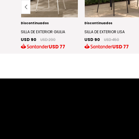
Discontinuados
Discontinuados
SILLA DE EXTERIOR GIULIA
SILLA DE EXTERIOR LISA
USD 90
USD 90
USD 290
USD 450
21
USD
77
USD
77