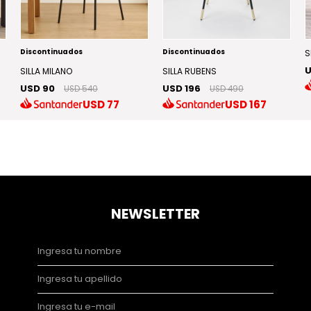
Discontinuados
Discontinuados
S
U
SILLA MILANO
SILLA RUBENS
USD 90
USD 196
USD 540
USD 490
USD
77
USD
167
NEWSLETTER