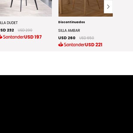
Discontinuados
Discont
ILLA DUDET
SD 232
USD 290
SILLA AMBAR
SILLA D
USD
197
USD 260
USD 9
USD 650
USD
221