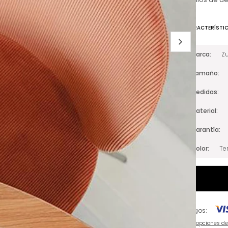
CARACTERÍSTI
Marca
Zu
Tamaño
Medidas
Material
Garantía
Color
Te
Pagos:
Ver opciones d