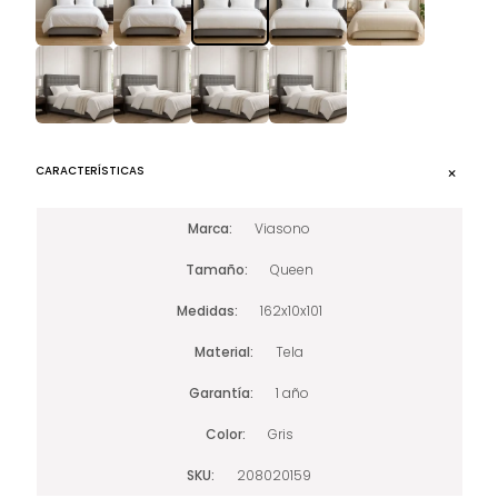
CARACTERÍSTICAS
Marca
Viasono
Tamaño
Queen
Medidas
162x10x101
Material
Tela
Garantía
1 año
Color
Gris
SKU
208020159