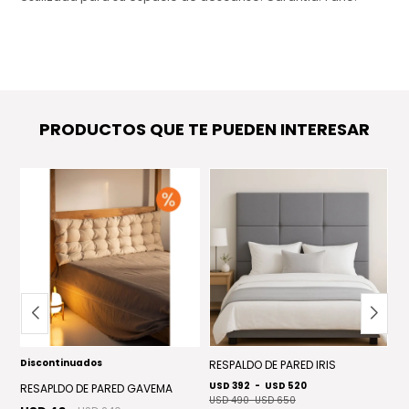
PRODUCTOS QUE TE PUEDEN INTERESAR
Discontinuados
RESPALDO DE PARED IRIS
R
USD 392
-
USD 520
U
RESAPLDO DE PARED GAVEMA
USD 490
-
USD 650
US