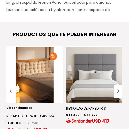
king, el respaldo French Panel es perfecto para quienes
buscan una estética sutil y atemporal en su espacio de
descanso.
PRODUCTOS QUE TE PUEDEN INTERESAR
Discontinuados
EN
RESPALDO DE PARED IRIS
R
USD 490
-
USD 650
U
RESAPLDO DE PARED GAVEMA
USD
417
USD 48
USD 240