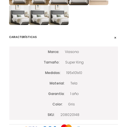
CARACTERÍSTICAS
Marca
Viasono
Tamaño
Super King
Medidas
195x101x10
Material
Tela
Garantía
1 año
Color
Gris
SKU
208020148