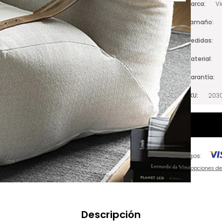
Marca
V
Tamaño
Medidas
Material
Garantía
SKU
203
Pagos:
Ver opciones d
Descripción