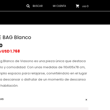
0
USD
E BAG Blanco
0
USD
1.768
Bag Blanco de Viasono es una pieza única que destaca
ño y comodidad. Con unas medidas de 110x105x78 cm,
plio espacio para relajarse, convirtiéndolo en el lugar
ra descansar o disfrutar de un momento de descanso
 habitación.
CAS