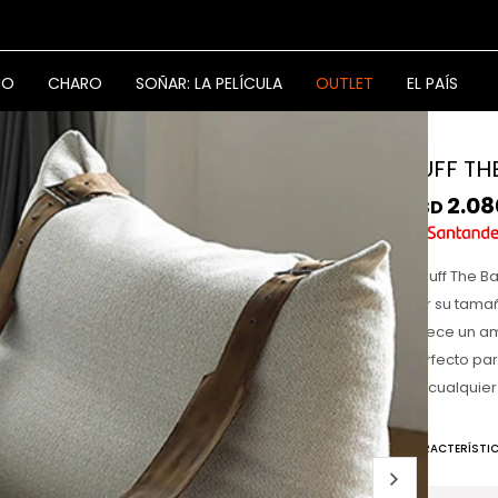
NO
CHARO
SOÑAR: LA PELÍCULA
OUTLET
EL PAÍS
PUFF TH
2.08
USD
El Puff The 
por su tama
ofrece un am
perfecto pa
en cualquier
CARACTERÍSTI