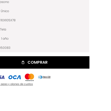
iasono
Único
110X105X78
Tela
1 año
050083
COMPRAR
e pago y planes de cuotas