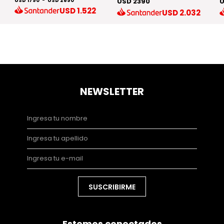
USD 1790
-
USD 2890
USD 2390
U
USD
1.522
USD
2.032
NEWSLETTER
SUSCRIBIRME
Estemos conectados