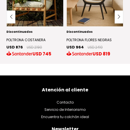
Discontinuados
Discontinuados
P
U
POLTRONA COSTANERA
POLTRONA FLORES NEGRAS
USD 876
USD 964
USD 2190
USD 2410
USD
745
USD
819
Atención al cliente
Contacto
Servicio de Interiorismo
Encuentra tu colchón ideal
Newsletter