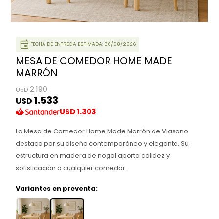
event
FECHA DE ENTREGA ESTIMADA: 30/08/2026
MESA DE COMEDOR HOME MADE
MARRÓN
2.190
USD
1.533
USD
USD
1.303
La Mesa de Comedor Home Made Marrón de Viasono
destaca por su diseño contemporáneo y elegante. Su
estructura en madera de nogal aporta calidez y
sofisticación a cualquier comedor.
Variantes en preventa: