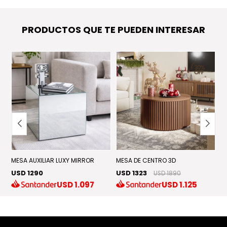
PRODUCTOS QUE TE PUEDEN INTERESAR
MESA AUXILIAR LUXY MIRROR
MESA DE CENTRO 3D
M
USD 1290
USD 1323
U
USD 1890
USD
1.097
USD
1.125