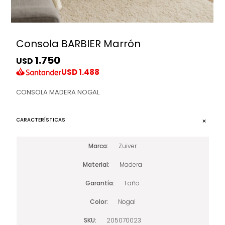
Consola BARBIER Marrón
1.750
USD
USD
1.488
CONSOLA MADERA NOGAL
CARACTERÍSTICAS
Marca
Zuiver
Material
Madera
Garantía
1 año
Color
Nogal
SKU
205070023