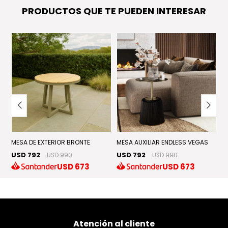
PRODUCTOS QUE TE PUEDEN INTERESAR
MESA DE EXTERIOR BRONTE
MESA AUXILIAR ENDLESS VEGAS
M
USD 792
USD 792
U
USD 990
USD 990
USD
673
USD
673
Atención al cliente