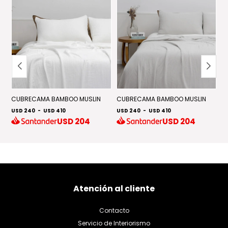
CUBRECAMA BAMBOO MUSLIN
CUBRECAMA BAMBOO MUSLIN
C
USD 240
-
USD 410
USD 240
-
USD 410
U
USD
204
USD
204
Atención al cliente
Contacto
Servicio de Interiorismo