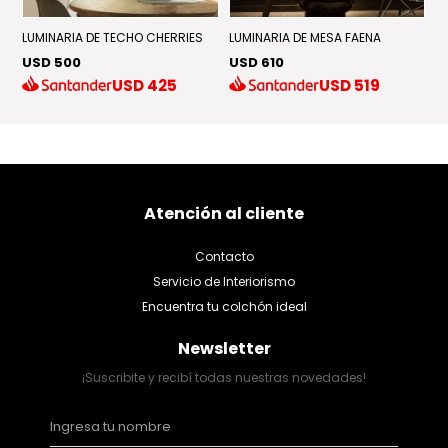
LUMINARIA DE TECHO CHERRIES
LUMINARIA DE MESA FAENA
L
USD 500
USD 610
U
USD
425
USD
519
Atención al cliente
Contacto
Servicio de Interiorismo
Encuentra tu colchón ideal
Newsletter
¡Suscribite y recibí todas nuestras novedades!