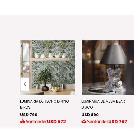
GHT
LUMINARIA DE TECHO DINING
LUMINARIA DE MESA BEAR
BIRDS
DISCO
USD 790
USD 890
.267
USD
672
USD
757