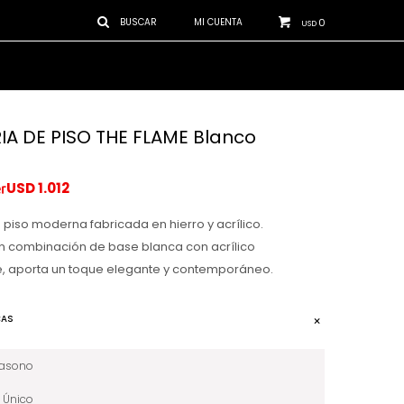
0
USD
IA DE PISO THE FLAME Blanco
USD
1.012
 piso moderna fabricada en hierro y acrílico.
n combinación de base blanca con acrílico
e, aporta un toque elegante y contemporáneo.
CAS
iasono
Único