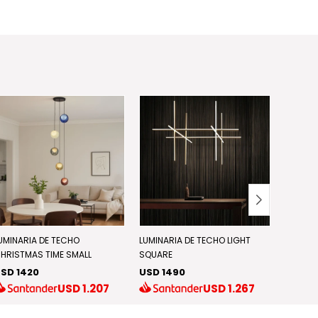
UMINARIA DE TECHO
LUMINARIA DE TECHO LIGHT
LUMINAR
HRISTMAS TIME SMALL
SQUARE
BIRDS
SD 1420
USD 1490
USD 7
USD
1.207
USD
1.267