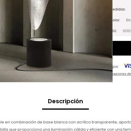
Medidas
Color
Bl
SKU
601
Pagos:
Ver opciones d
Descripción
nible en combinación de base blanca con acrílico transparente, apo
billa que proporciona una iluminación cálida y eficiente con una te