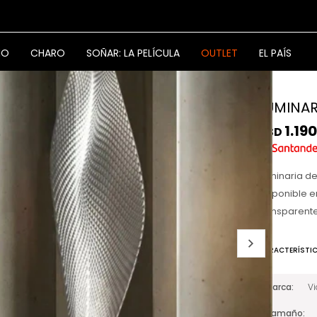
NO
CHARO
SOÑAR: LA PELÍCULA
OUTLET
EL PAÍS
LUMINAR
1.190
USD
Luminaria de
Disponible e
transparent
CARACTERÍSTI
Marca
V
Tamaño