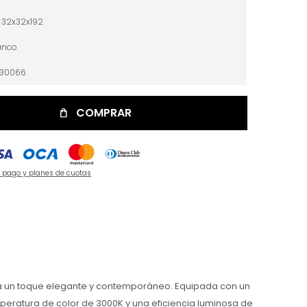
32x32x192
anco
030066
COMPRAR
e pago y planes de cuotas
rta un toque elegante y contemporáneo. Equipada con un
mperatura de color de 3000K y una eficiencia luminosa de