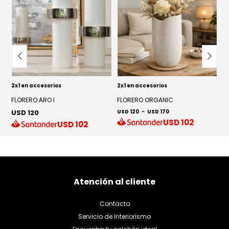
2x1 en accesorios
2x1 en accesorios
2x
FLORERO ARO I
FLORERO ORGANIC
J
USD 120
USD 120
-
USD 170
U
USD
102
USD
102
Atención al cliente
Contacto
Servicio de Interiorismo