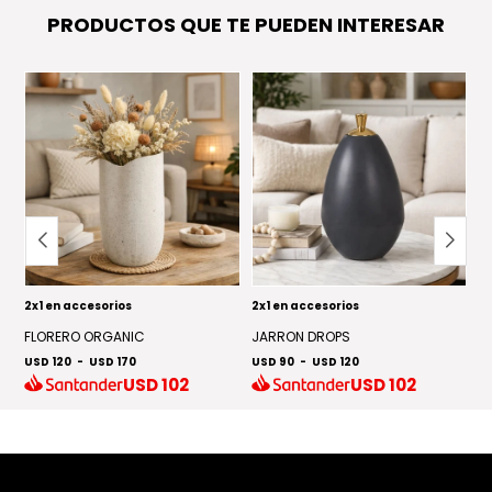
PRODUCTOS QUE TE PUEDEN INTERESAR
2x1 en accesorios
2x1 en accesorios
2x
FLORERO ORGANIC
JARRON DROPS
J
USD 120
-
USD 170
USD 90
-
USD 120
US
USD
102
USD
102