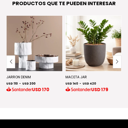
PRODUCTOS QUE TE PUEDEN INTERESAR
JARRON DENIM
MACETA JAR
J
USD 110
-
USD 200
USD 140
-
USD 420
U
USD
170
USD
179