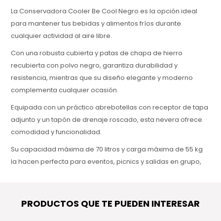
La Conservadora Cooler Be Cool Negro es la opción ideal
para mantener tus bebidas y alimentos fríos durante
cualquier actividad al aire libre.
Con una robusta cubierta y patas de chapa de hierro
recubierta con polvo negro, garantiza durabilidad y
resistencia, mientras que su diseño elegante y moderno
complementa cualquier ocasión.
Equipada con un práctico abrebotellas con receptor de tapa
adjunto y un tapón de drenaje roscado, esta nevera ofrece
comodidad y funcionalidad.
Su capacidad máxima de 70 litros y carga máxima de 55 kg
la hacen perfecta para eventos, picnics y salidas en grupo,
asegurando suficiente espacio para almacenar tus
provisiones de forma segura.
PRODUCTOS QUE TE PUEDEN INTERESAR
La estructura de polipropileno blanco con espuma de PU y
las ruedas de PVC y hierro, una de ellas con cerradura,