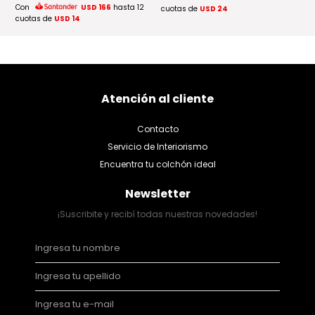
Con
USD 166
hasta 12
cuotas de
USD 24
cu
cuotas de
USD 14
Atención al cliente
Contacto
Servicio de Interiorismo
Encuentra tu colchón ideal
Newsletter
¡Suscribite y recibí todas nuestras novedades!