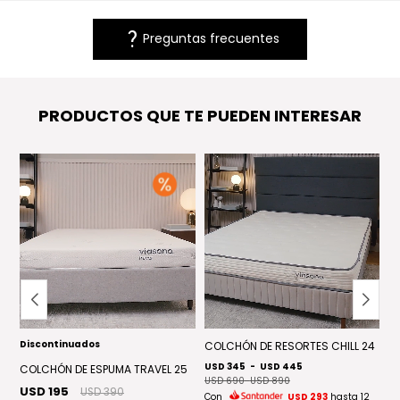
question_mark
Preguntas frecuentes
PRODUCTOS QUE TE PUEDEN INTERESAR
Discontinuados
E
COLCHÓN DE RESORTES CHILL 24
C
USD 345
-
USD 445
U
COLCHÓN DE ESPUMA TRAVEL 25
USD 690
-
USD 890
U
USD 195
USD 390
Con
USD 293
hasta 12
C