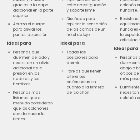
gracias a la capa
entre amortiguación
colchón e
adicional en la parte
y soporte firme
hundirse.
superior
Diseñado para
Resistenc
Abraza el cuerpo
replicar la sensación
equilibra
para aliviar los
de las camas de un
nunca es 
puntos de presión.
hotel de lujo
la espalda
articulaci
Ideal para
Ideal para
Ideal para
Personas que
Todas las
duermen de lado y
posiciones para
Personas 
necesitan un alivio
dormir
duermen 
adicional de la
abajo o b
Parejas que tienen
presión en las
o tipos de
diferentes
caderas y los
más pesa
preferencias en
hombros.
cuanto a la firmeza
Durmiente
Personas más
del colchón
necesitan
livianas que a
colchón ex
menudo consideran
que los colchones
son demasiado
firmes.