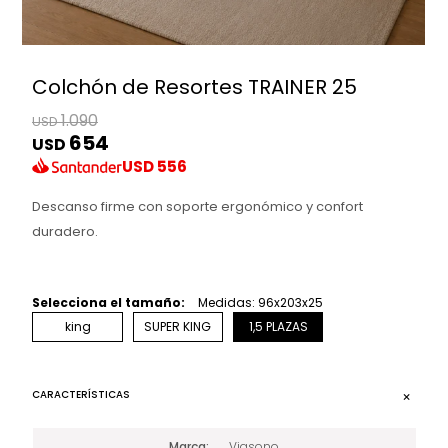
Colchón de Resortes TRAINER 25
1.090
USD
654
USD
USD
556
Descanso firme con soporte ergonómico y confort
duradero.
Selecciona el tamaño:
Medidas: 96x203x25
king
SUPER KING
1,5 PLAZAS
CARACTERÍSTICAS
Marca
Viasono