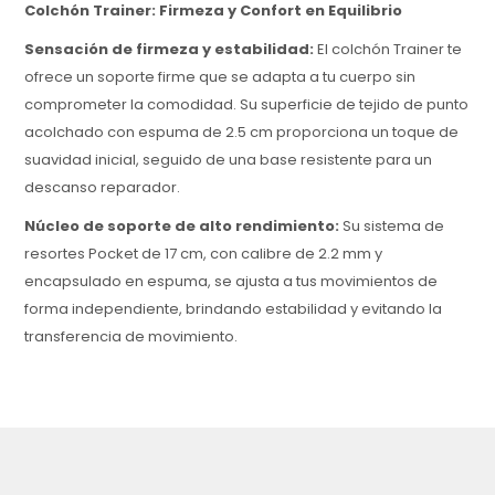
Colchón Trainer: Firmeza y Confort en Equilibrio
Sensación de firmeza y estabilidad:
El colchón Trainer te
ofrece un soporte firme que se adapta a tu cuerpo sin
comprometer la comodidad. Su superficie de tejido de punto
acolchado con espuma de 2.5 cm proporciona un toque de
suavidad inicial, seguido de una base resistente para un
descanso reparador.
Núcleo de soporte de alto rendimiento:
Su sistema de
resortes Pocket de 17 cm, con calibre de 2.2 mm y
encapsulado en espuma, se ajusta a tus movimientos de
forma independiente, brindando estabilidad y evitando la
transferencia de movimiento.
Capas diseñadas para el confort:
La combinación de
espuma firme de 5 cm de densidad 33D y dos capas de
algodón blanco amigable con la piel crean una sensación
de equilibrio entre suavidad y firmeza, adaptándose a
diferentes posturas de descanso.