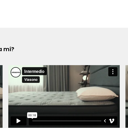
ra mí?