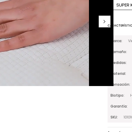
SUPER 
CARACTERÍSTI
Marca
V
Tamaño
Medidas
Material
Sensación
Biotipo
Garantía
SKU
1010