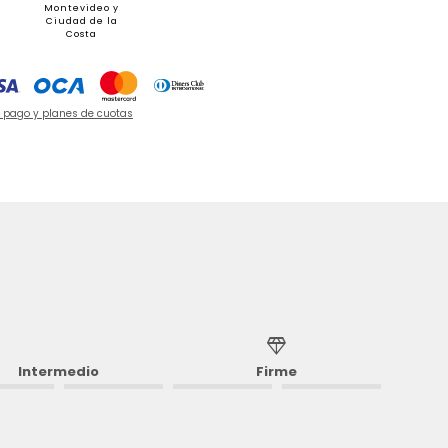
Montevideo y
Ciudad de la
Costa
e pago y planes de cuotas
diamond
Intermedio
Firme