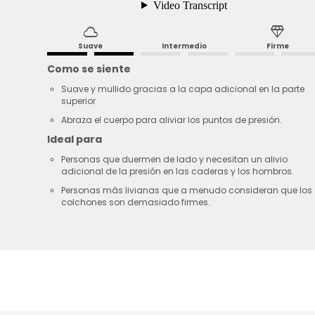
cloud
diamond
Suave
Intermedio
Firme
Como se siente
Suave y mullido gracias a la capa adicional en la parte
superior
Abraza el cuerpo para aliviar los puntos de presión.
Ideal para
Personas que duermen de lado y necesitan un alivio
adicional de la presión en las caderas y los hombros.
Personas más livianas que a menudo consideran que los
colchones son demasiado firmes.