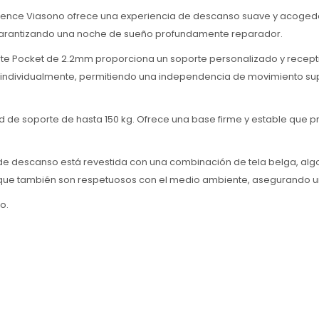
ilence Viasono ofrece una experiencia de descanso suave y acogedo
y garantizando una noche de sueño profundamente reparador.
rte Pocket de 2.2mm proporciona un soporte personalizado y recept
ndividualmente, permitiendo una independencia de movimiento supe
de soporte de hasta 150 kg. Ofrece una base firme y estable que p
 de descanso está revestida con una combinación de tela belga, alg
o que también son respetuosos con el medio ambiente, asegurando u
o.