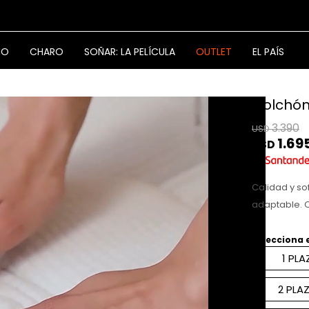
NO
CHARO
SOÑAR: LA PELÍCULA
OUTLET
EL PAÍS
Colchón
3.390
USD
1.69
USD
Calidad y so
adaptable. 
Selecciona 
1 PLA
2 PLA