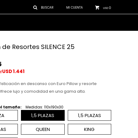
0
USD
 de Resortes SILENCE 25
5
USD
1.441
fisticación en descanso con Euro Pillow y resorte
Ofrece lujo y comodidad en una gama alta.
el tamaño:
Medidas: 110x190x30
ZA
1,5 PLAZAS
1,5 PLAZAS
ZAS
QUEEN
KING