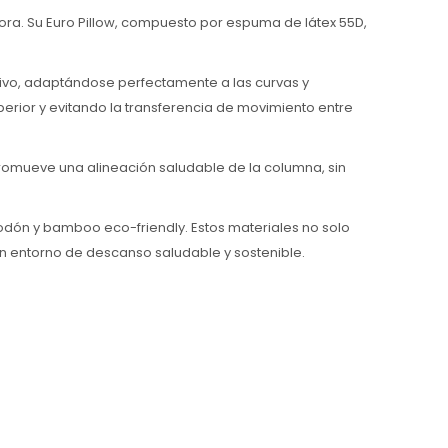
ra. Su Euro Pillow, compuesto por espuma de látex 55D,
ivo, adaptándose perfectamente a las curvas y
rior y evitando la transferencia de movimiento entre
romueve una alineación saludable de la columna, sin
odón y bamboo eco-friendly. Estos materiales no solo
n entorno de descanso saludable y sostenible.