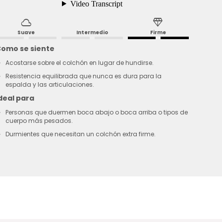
cloud
diamond
Suave
Intermedio
Firme
omo se siente
Acostarse sobre el colchón en lugar de hundirse.
Resistencia equilibrada que nunca es dura para la
espalda y las articulaciones.
deal para
Personas que duermen boca abajo o boca arriba o tipos de
cuerpo más pesados.
Durmientes que necesitan un colchón extra firme.