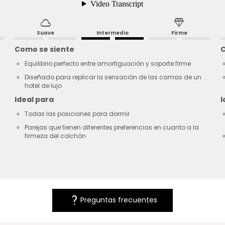
cloud
diamond
Suave
Intermedio
Firme
Como se siente
C
Equilibrio perfecto entre amortiguación y soporte firme
Diseñado para replicar la sensación de las camas de un
hotel de lujo
Ideal para
I
Todas las posiciones para dormir
Parejas que tienen diferentes preferencias en cuanto a la
firmeza del colchón
question_mark
Preguntas frecuentes