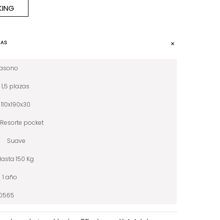
KING
CAS
iasono
1,5 plazas
110x190x30
Resorte pocket
Suave
Hasta 150 Kg
1 año
10565