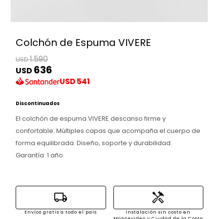
Colchón de Espuma VIVERE
1.590
USD
636
USD
USD
541
Discontinuados
El colchón de espuma VIVERE descanso firme y
confortable. Múltiples capas que acompaña el cuerpo de
forma equilibrada. Diseño, soporte y durabilidad.
Garantía: 1 año.
local_shipping
handyman
Envíos gratis a todo el país
Instalación sin costo en
Montevideo y Ciudad de la Costa