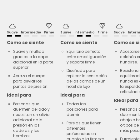
cloud
diamond
cloud
diamond
cloud
Suave
Intermedio
Firme
Suave
Intermedio
Firme
Suave
Interm
Como se siente
Como se siente
Como se s
Suave y mullido
Equilibrio perfecto
Acostarse 
gracias a la capa
entre amortiguación
colchón e
adicional en la parte
y soporte firme
hundirse.
superior
Diseñado para
Resistenc
Abraza el cuerpo
replicar la sensación
equilibra
para aliviar los
de las camas de un
nunca es 
puntos de presión.
hotel de lujo
la espalda
articulaci
Ideal para
Ideal para
Ideal para
Personas que
Todas las
duermen de lado y
posiciones para
Personas 
necesitan un alivio
dormir
duermen 
adicional de la
abajo o b
Parejas que tienen
presión en las
o tipos de
diferentes
caderas y los
más pesa
preferencias en
hombros.
cuanto a la firmeza
Durmiente