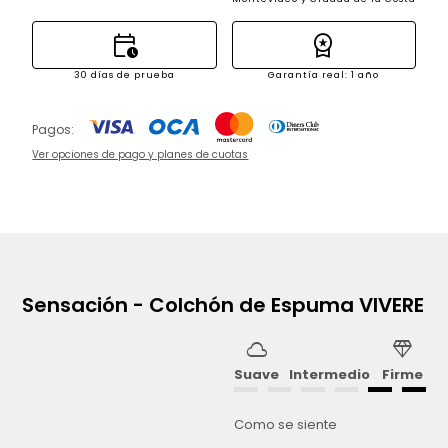
calendar_clock
workspace_premium
30 días de prueba
Garantía real: 1 año
Pagos:
Ver opciones de pago y planes de cuotas
Sensación - Colchón de Espuma VIVERE
cloud
diamond
Suave
Intermedio
Firme
Como se siente