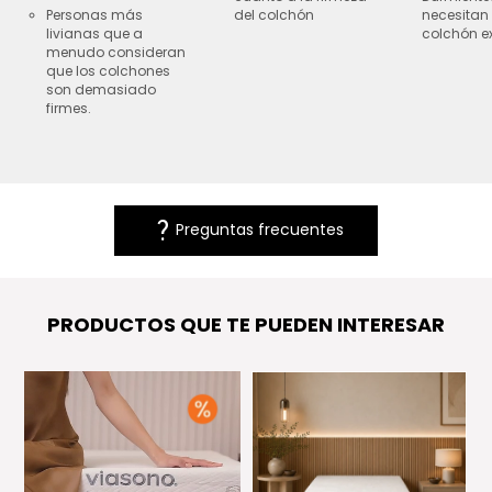
Personas más
del colchón
necesitan
livianas que a
colchón ex
menudo consideran
que los colchones
son demasiado
firmes.
question_mark
Preguntas frecuentes
PRODUCTOS QUE TE PUEDEN INTERESAR