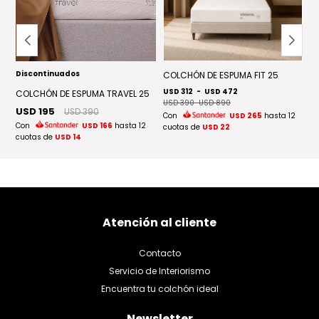
Discontinuados
D
E
COLCHÓN DE ESPUMA FIT 25
USD 312
-
USD 472
COLCHÓN DE ESPUMA TRAVEL 25
C
USD 390
-
USD 890
USD 195
U
USD 390
Con
USD 265
hasta 12
US
Con
USD 166
hasta 12
cuotas de
USD 22
C
cuotas de
USD 14
cu
Atención al cliente
Contacto
Servicio de Interiorismo
Encuentra tu colchón ideal
Newsletter