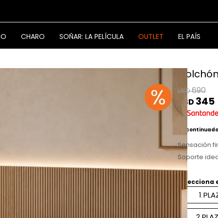
NO
CHARO
SOÑAR: LA PELÍCULA
OUTLET
EL PAÍS
Colchón
690
USD
345
USD
Discontinuad
Sensación fi
Soporte idea
Selecciona 
1 PLA
2 PLA