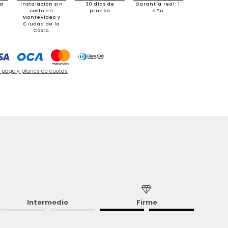
 a
Instalación sin
30 días de
Garantía real: 1
costo en
prueba
año
Montevideo y
Ciudad de la
Costa
e pago y planes de cuotas
diamond
Intermedio
Firme