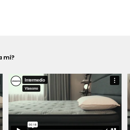
ra mí?