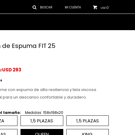
0
USD
 de Espuma FIT 25
USD
293
os
rme con espuma de alta resiliencia y tela viscosa.
l para un descanso confortable y duradero.
el tamaño:
Medidas: 158x198x20
ZA
1,5 PLAZAS
1,5 PLAZAS
ZAS
QUEEN
KING