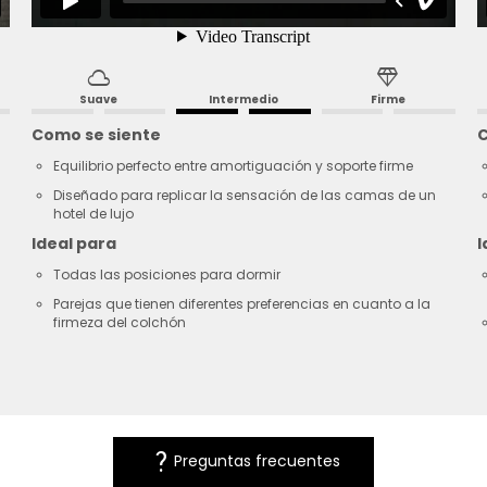
cloud
diamond
Suave
Intermedio
Firme
Como se siente
C
Equilibrio perfecto entre amortiguación y soporte firme
Diseñado para replicar la sensación de las camas de un
hotel de lujo
Ideal para
I
Todas las posiciones para dormir
Parejas que tienen diferentes preferencias en cuanto a la
firmeza del colchón
question_mark
Preguntas frecuentes