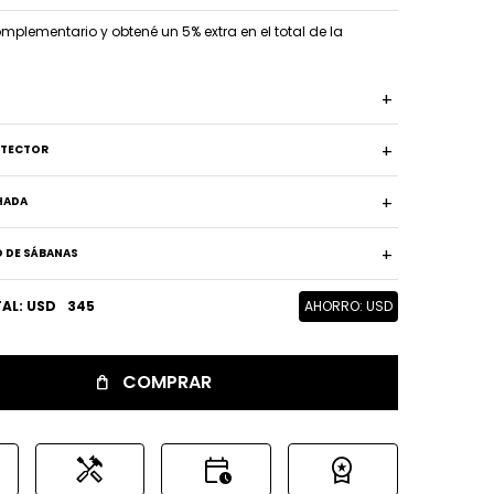
plementario y obtené un 5% extra en el total de la
OTECTOR
HADA
 DE SÁBANAS
AL: USD
345
AHORRO: USD
COMPRAR
handyman
calendar_clock
workspace_premium