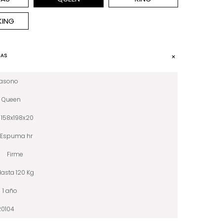
KING
CAS
iasono
Queen
158x198x20
Espuma hr
Firme
Hasta 120 Kg
1 año
20104