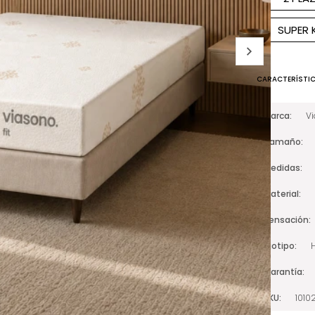
SUPER 
CARACTERÍSTI
Marca
V
Tamaño
Medidas
Material
Sensación
Biotipo
Garantía
SKU
1010