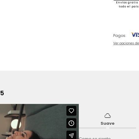
Envíos gratis
todo el país
Pagos:
Ver opciones d
25
cloud
Suave
Como se siente