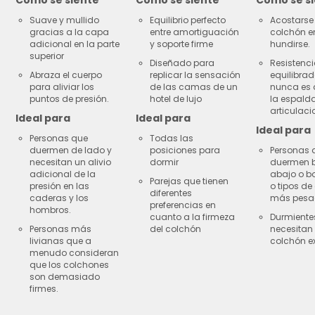
Suave y mullido
Equilibrio perfecto
Acostarse 
gracias a la capa
entre amortiguación
colchón e
adicional en la parte
y soporte firme
hundirse.
superior
Diseñado para
Resistenc
Abraza el cuerpo
replicar la sensación
equilibra
para aliviar los
de las camas de un
nunca es 
puntos de presión.
hotel de lujo
la espalda
articulaci
Ideal para
Ideal para
Ideal para
Personas que
Todas las
duermen de lado y
posiciones para
Personas 
necesitan un alivio
dormir
duermen 
adicional de la
abajo o b
Parejas que tienen
presión en las
o tipos de
diferentes
caderas y los
más pesa
preferencias en
hombros.
cuanto a la firmeza
Durmiente
Personas más
del colchón
necesitan
livianas que a
colchón ex
menudo consideran
que los colchones
son demasiado
firmes.