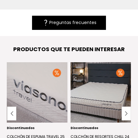
question_mark
Preguntas frecuentes
PRODUCTOS QUE TE PUEDEN INTERESAR
Discontinuados
Discontinuados
P
COLCHÓN DE ESPUMA TRAVEL 25
COLCHÓN DE RESORTES CHILL 24
C