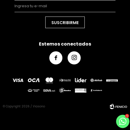
SUSCRIBIRME
Estemos conectados


© Copyright 2026 / Viasono