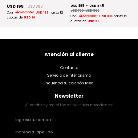
USD 195
USD 395
-
USD 445
U
USD 390
2
USD 790
-
USD 890
Con
USD 166
hasta 12
C
Con
USD 336
hasta 12
cuotas de
USD 14
cu
cuotas de
USD 28
Atención al cliente
Contacto
Servicio de Interiorismo
Encuentra tu colchón ideal
Newsletter
¡Suscribite y recibí todas nuestras novedades!