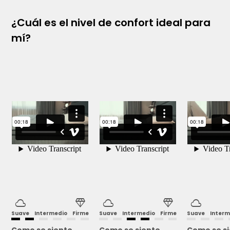
Con 3 años de garantía, el Fit Viasono es una inversión en
¿Cuál es el nivel de confort ideal para
descanso duradero.
mí?
cloud
diamond
cloud
diamond
cloud
Suave
Intermedio
Firme
Suave
Intermedio
Firme
Suave
Interm
Como se siente
Como se siente
Como se s