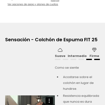
Ver opciones de pago y planes de cuotas
Sensación - Colchón de Espuma FIT 25
cloud
diamond
Suave
Intermedio
Firme
Como se siente
Acostarse sobre el
colchón en lugar de
hundirse.
Resistencia equilibrada
que nunca es dura