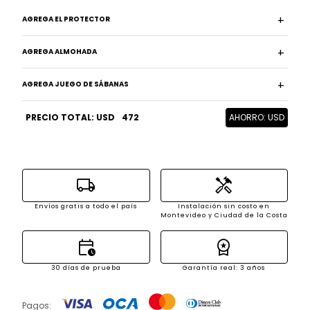
AGREGA EL PROTECTOR
AGREGA ALMOHADA
AGREGA JUEGO DE SÁBANAS
PRECIO TOTAL: USD
472
AHORRO: USD
local_shipping
handyman
Envíos gratis a todo el país
Instalación sin costo en
Montevideo y Ciudad de la Costa
calendar_clock
workspace_premium
30 días de prueba
Garantía real: 3 años
Pagos: