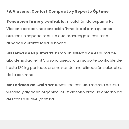
Fit Viasono: Confort Compacto y Soporte Óptimo
Sensación firme y confiable:
El colchón de espuma Fit
Viasono ofrece una sensación firme, ideal para quienes
buscan un soporte robusto que mantenga la columna
alineada durante toda la noche.
Sistema de Espuma 32D:
Con un sistema de espuma de
alta densidad, el Fit Viasono asegura un soporte confiable de
hasta 120 kg por lado, promoviendo una alineación saludable
de la columna.
Materiales de Calidad:
Revestido con una mezcla de tela
viscosa y algodón orgánico, el Fit Viasono crea un entorno de
descanso suave y natural.
Altura Compacta y Funcional:
Con una altura de 20 cm,
este colchón es ideal para espacios compactos, ofreciendo
funcionalidad sin comprometer el confort.