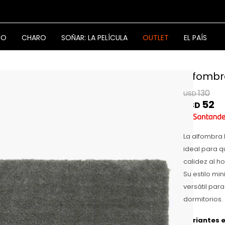
NO
CHARO
SOÑAR: LA PELÍCULA
OUTLET
EL PAÍS
Alfombr
130
USD
52
USD
La alfombra 
ideal para q
calidez al h
Su estilo min
versátil par
dormitorios.
Variantes e