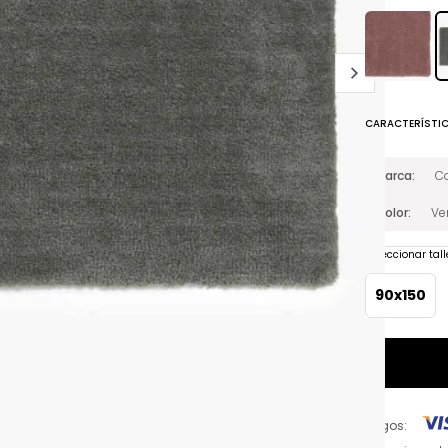
CARACTERÍSTI
Marca
C
Color
Ve
Seleccionar tall
90x150
Pagos: