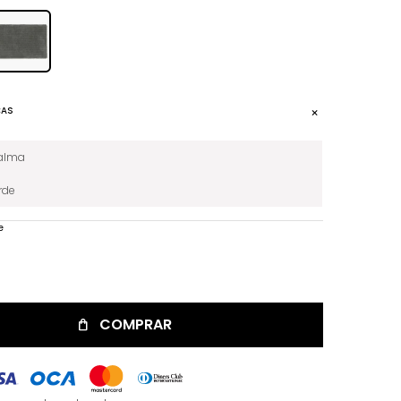
CAS
alma
rde
e
COMPRAR