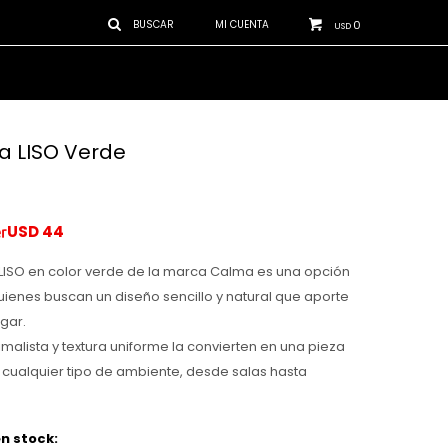
0
USD
a LISO Verde
USD
44
LISO en color verde de la marca Calma es una opción
uienes buscan un diseño sencillo y natural que aporte
ogar.
imalista y textura uniforme la convierten en una pieza
a cualquier tipo de ambiente, desde salas hasta
n stock: