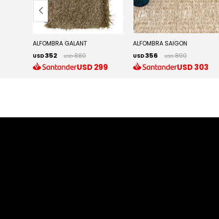
ALFOMBRA GALANT
ALFOMBRA SAIGON
352
356
880
890
USD
USD
USD
USD
72
USD
299
USD
303