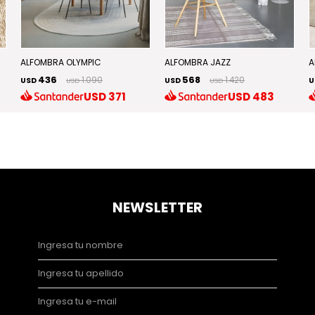
ALFOMBRA OLYMPIC
ALFOMBRA JAZZ
A
436
568
1.090
1.420
USD
USD
U
USD
USD
USD
371
USD
483
NEWSLETTER