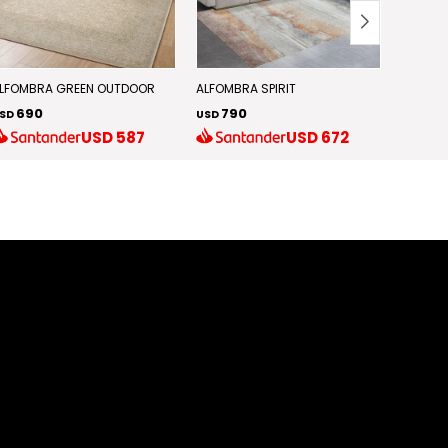
LFOMBRA GREEN OUTDOOR
ALFOMBRA SPIRIT
ALFOMB
690
790
35
SD
USD
USD
USD
587
USD
672