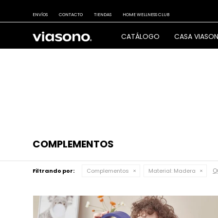
ENVÍOS
CONTACTO
TIENDAS
HOME WELLNESS CLUB
CATÁLOGO
CASA VIASO
COMPLEMENTOS
Qu
Filtrando por:
Complementos
Material:
Madera