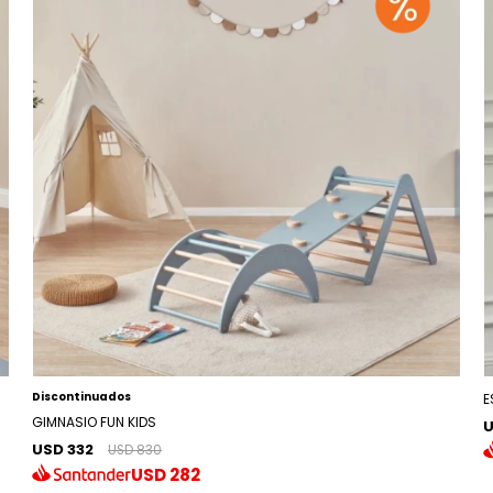
Discontinuados
E
GIMNASIO FUN KIDS
U
USD 332
USD 830
USD
282