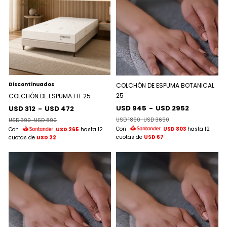
Discontinuados
COLCHÓN DE ESPUMA BOTANICAL
25
COLCHÓN DE ESPUMA FIT 25
USD 945
-
USD 2952
USD 312
-
USD 472
USD 1890
-
USD 3690
USD 390
-
USD 890
Con
USD 803
hasta 12
Con
USD 265
hasta 12
cuotas de
USD 67
cuotas de
USD 22