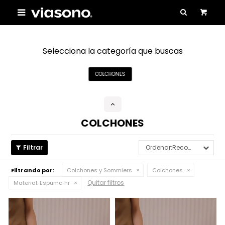

Selecciona la categoría que buscas
COLCHONES
COLCHONES
Recomendados
Filtrando por:
Colchones y Sommiers
Colchones
Quitar filtros
Material:
Espuma hr