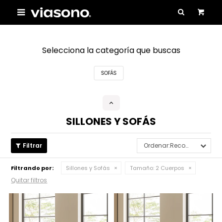

Selecciona la categoría que buscas
SOFÁS
SILLONES Y SOFÁS
Recomendados
Filtrando por:
Sillones y Sofás
Tamaño:
2 Cuerpos
Quitar filtros