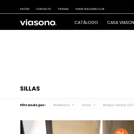
ENVÍOS
CONTACTO
TIENDAS
HOME WELLNESS CLUB
CATÁLOGO
CASA VIASO
SILLAS
Filtrando por:
Mobiliario
Sillas
Biotipo:
Hasta 120