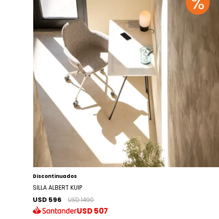
Discontinuados
SILLA ALBERT KUIP
USD 596
USD 1490
USD
507