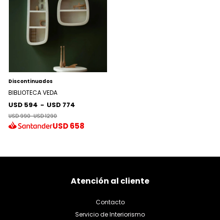
Discontinuados
BIBLIOTECA VEDA
USD 594
-
USD 774
USD 990
-
USD 1290
USD
658
Atención al cliente
Contacto
Servicio de Interiorismo