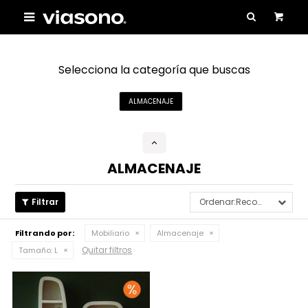

Selecciona la categoría que buscas
ALMACENAJE
ALMACENAJE
Recomendados
Filtrando por:
Mobiliario
Almacenaje
Quitar filtros
Tamaño:
L