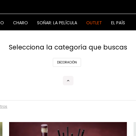
NO
CHARO
SOÑAR: LA PELÍCULA
OUTLET
EL PAÍS
Selecciona la categoría que buscas
DECORACIÓN
ltros