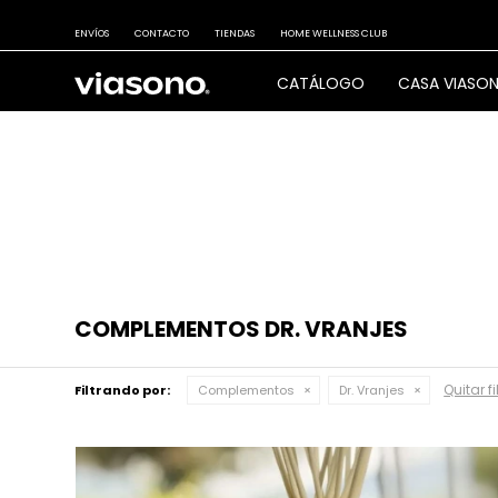
ENVÍOS
CONTACTO
TIENDAS
HOME WELLNESS CLUB
CATÁLOGO
CASA VIASO
COMPLEMENTOS DR. VRANJES
Quitar fi
Filtrando por:
Complementos
Dr. Vranjes