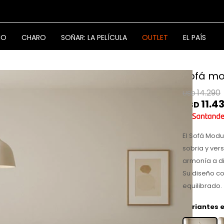
NO
CHARO
SOÑAR: LA PELÍCULA
OUTLET
EL PAÍS
Sofá mo
14.290
USD
11.4
USD
El Sofá Modu
sobria y vers
armonía a di
Su diseño c
equilibrado.
Variantes e