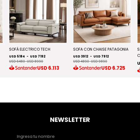
SOFÁ ELECTRICO TECH
SOFA CON CHAISE PATAGONIA
S
C
USD 5184
-
USD 7192
USD 3912
-
USD 7912
USD 6480
-
USD 8990
USD 4890
-
USD 9890
U
USD
6.113
USD
6.725
NEWSLETTER