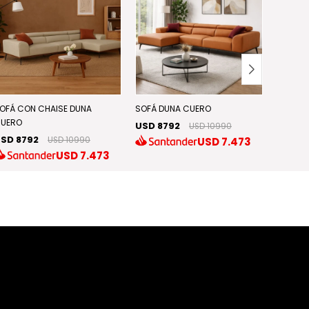
OFÁ CON CHAISE DUNA
SOFÁ DUNA CUERO
SOFÁ C
UERO
USD 8792
USD 5
USD 10990
SD 8792
USD
7.473
USD 10990
USD
7.473