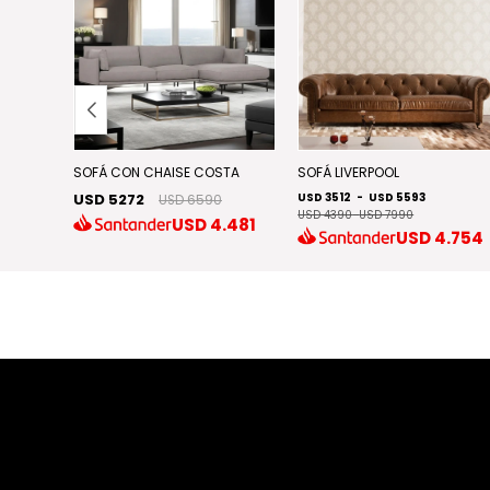
SOFÁ CON CHAISE COSTA
SOFÁ LIVERPOOL
USD 5272
USD 3512
-
USD 5593
0
USD 6590
USD 4390
-
USD 7990
.473
USD
4.481
USD
4.754