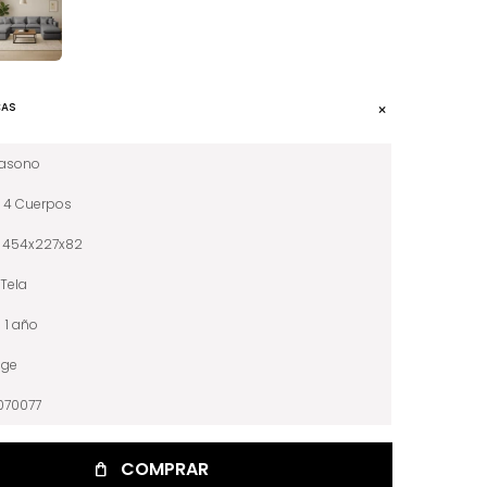
CAS
iasono
4 Cuerpos
454x227x82
Tela
1 año
ige
070077
COMPRAR