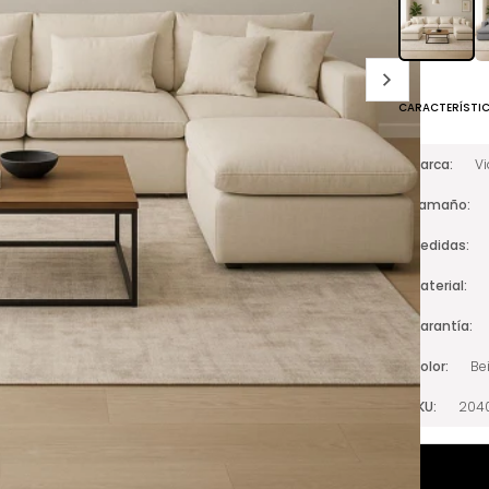
CARACTERÍSTI
Marca
V
Tamaño
Medidas
Material
Garantía
Color
Be
SKU
204