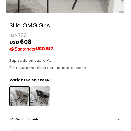
Silla OMG Gris
760
USD
608
USD
USD
517
Tapizado en cuero PU
Estructura metálica con acabado oscuro
Variantes en stock:
CARACTERÍSTICAS