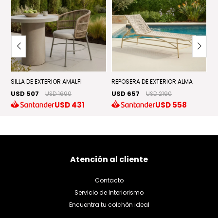
SILLA DE EXTERIOR AMALFI
REPOSERA DE EXTERIOR ALMA
SI
USD 507
USD 657
U
USD 1690
USD 2190
USD
431
USD
558
Atención al cliente
Contacto
Servicio de Interiorismo
Encuentra tu colchón ideal