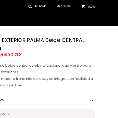
0
USD
 EXTERIOR PALMA Beige CENTRAL
0
USD
2.712
a beige central combina funcionalidad y estilo para
 exteriores.
 madera transmite calidez y se integra con facilidad a
ios o jardines.
CAS
iasono