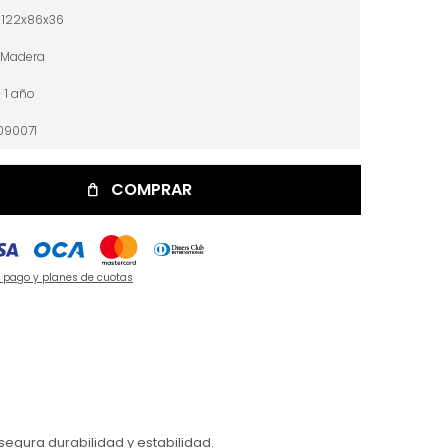
122x86x36
Madera
1 año
090071
COMPRAR
e pago y planes de cuotas
segura durabilidad y estabilidad.