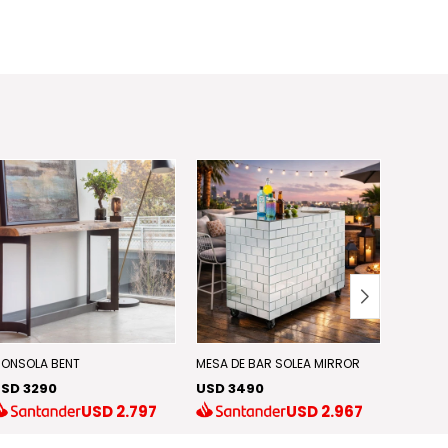
ONSOLA BENT
MESA DE BAR SOLEA MIRROR
MESA D
SD 3290
USD 3490
USD 2
USD
2.797
USD
2.967