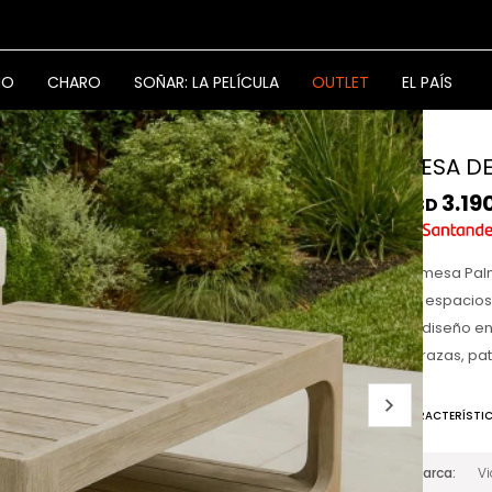
NO
CHARO
SOÑAR: LA PELÍCULA
OUTLET
EL PAÍS
MESA DE
3.19
USD
La mesa Palm
tus espacios
Su diseño en
terrazas, pat
CARACTERÍSTI
Marca
V