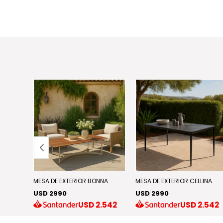
RROR
MESA DE EXTERIOR BONNA
MESA DE EXTERIOR CELLINA
USD 2990
USD 2990
.967
USD
2.542
USD
2.542