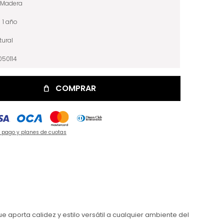
Madera
1 año
tural
50114
COMPRAR
e pago y planes de cuotas
aporta calidez y estilo versátil a cualquier ambiente del