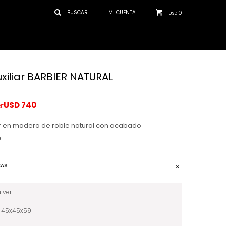
0
USD
xiliar BARBIER NATURAL
USD
740
ar en madera de roble natural con acabado
e
CAS
iver
45x45x59