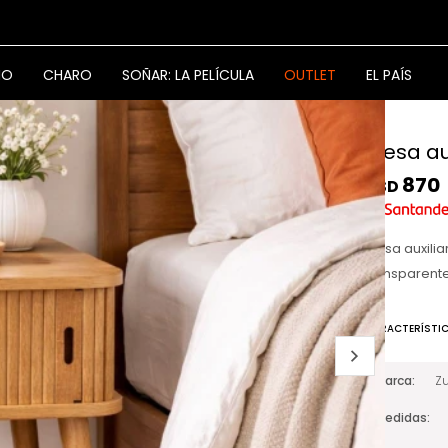
NO
CHARO
SOÑAR: LA PELÍCULA
OUTLET
EL PAÍS
Mesa au
870
USD
Mesa auxili
transparent
CARACTERÍSTI
Marca
Zu
Medidas