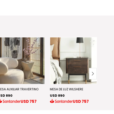
ESA AUXILIAR TRAVERTINO
MESA DE LUZ WILSHERE
MESA AU
SD 890
USD 890
USD 7
USD
757
USD
757