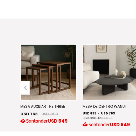
MESA AUXILIAR THE THREE
MESA DE CENTRO PEANUT
USD 763
USD 693
-
USD 763
USD 1090
USD 990
-
USD 1090
57
USD
649
USD
649