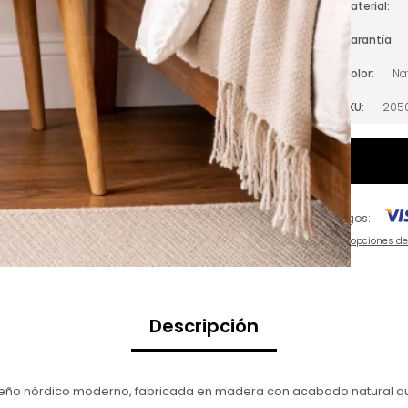
Material
Garantía
Color
Na
SKU
2050
Pagos:
Ver opciones d
Descripción
iseño nórdico moderno, fabricada en madera con acabado natural que 