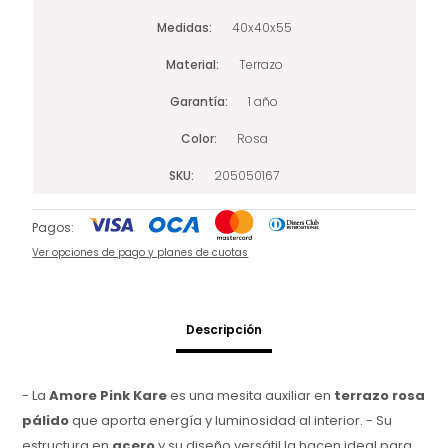
Medidas
40x40x55
Material
Terrazo
Garantía
1 año
Color
Rosa
SKU
205050167
Pagos:
Ver opciones de pago y planes de cuotas
Descripción
- La
Amore Pink Kare
es una mesita auxiliar en
terrazo rosa
pálido
que aporta energía y luminosidad al interior. - Su
estructura en
acero
y su diseño versátil la hacen ideal para