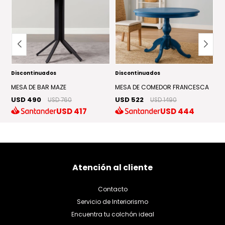
Discontinuados
Discontinuados
M
U
MESA DE BAR MAZE
MESA DE COMEDOR FRANCESCA
US
USD 490
USD 522
USD 760
USD 1490
USD
417
USD
444
Atención al cliente
Contacto
Servicio de Interiorismo
Encuentra tu colchón ideal