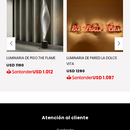
LUMINARIA DE PISO THE FLAME
LUMINARIA DE PARED LA DOLCE
L
VITA
T
USD 1190
USD 1290
U
USD
1.012
USD
1.097
Atención al cliente