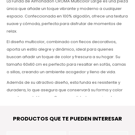
La Funda de Almohadón CROMA Multicolor Large es una pieza
única que añade un toque vibrante y moderno a cualquier
espacio. Confeccionada en 100% algodón, ofrece una textura
suave y cómoda, perfecta para disfrutar de momentos de
relax.
El diseño multicolor, combinado con flecos decorativos,
aporta un estilo alegre y dinámico, ideal para quienes
buscan añadir un toque de color y frescura a su hogar. Su
tamaño 60x60 cm es perfecto para resaltar en sofás, camas
o sillas, creando un ambiente acogedor y lleno de vida.
Además de su atractivo diseño, esta funda es resistente y
duradera, lo que asegura que conservará su forma y color
con el paso del tiempo. Con una calidad excepcional, es una
excelente opción para quienes valoran tanto la estética
como la funcionalidad en su decoración.
PRODUCTOS QUE TE PUEDEN INTERESAR