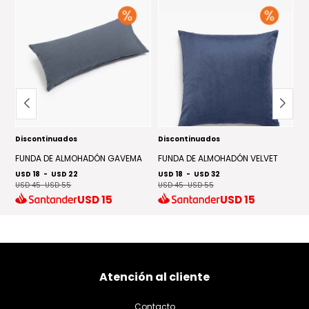
Discontinuados
Discontinuados
D
FUNDA DE ALMOHADÓN GAVEMA
FUNDA DE ALMOHADÓN VELVET
A
USD 18
-
USD 22
USD 18
-
USD 32
U
USD 45
-
USD 55
USD 45
-
USD 55
USD
15
USD
15
Atención al cliente
Contacto