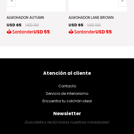
ALMOHADON AUTUMN
ALMOHADON LANE BROWN
A
USD 65
USD 65
U
USD 130
USD 130
USD
55
USD
55
Atención al cliente
Contacto
Servicio de Interiorismo
Encuentra tu colchón ideal
Newsletter
¡Suscribite y recibí todas nuestras novedades!