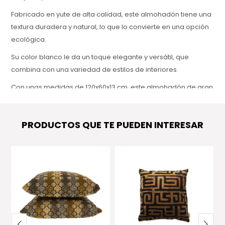
Fabricado en yute de alta calidad, este almohadón tiene una
textura duradera y natural, lo que lo convierte en una opción
ecológica.
Su color blanco le da un toque elegante y versátil, que
combina con una variedad de estilos de interiores.
Con unas medidas de 120x60x13 cm, este almohadón de gran
tamaño proporciona un excelente soporte y es perfecto
para colocar en salas de estar, espacios de relajación o
PRODUCTOS QUE TE PUEDEN INTERESAR
incluso en el exterior. Su diseño simple y funcional lo
convierte en una pieza clave para quienes buscan confort y
estilo.