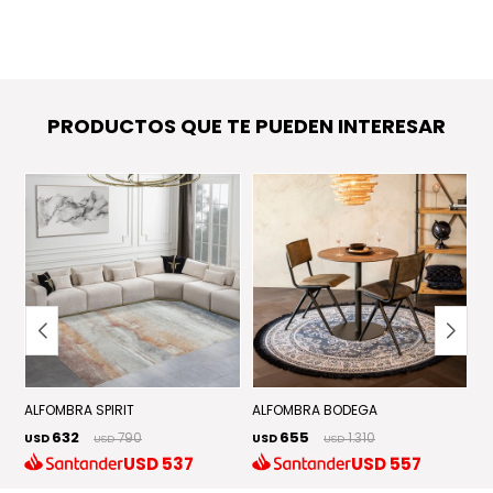
PRODUCTOS QUE TE PUEDEN INTERESAR
ALFOMBRA SPIRIT
ALFOMBRA BODEGA
A
632
655
790
1.310
USD
USD
U
USD
USD
USD
537
USD
557