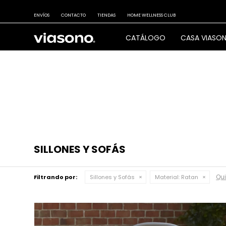
ENVÍOS
CONTACTO
TIENDAS
HOME WELLNESS CLUB
CATÁLOGO
CASA VIASO
SILLONES Y SOFÁS
Qui
Filtrando por:
Sillones y Sofás
Material:
Ratan