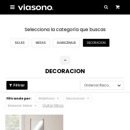

Selecciona la categoría que buscas
SILLAS
MESAS
ALMACENAJE
DECORACION
DECORACION
Recomendados
Filtrando por:
Mobiliario
Decoracion
Quitar filtros
Material:
Metal